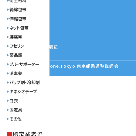
衛生材料
純綿包帯
利用規約
伸縮包帯
ネット包帯
プライバシーポリシー
腰痛帯
ワセリン
特定商取引法に基づく表記
薬品類
ブル・サポーター
© ©︎2024 Re Bone.Tokyo 東京都柔道整復師会
消毒薬
パップ剤・冷却剤
キネシオテープ
白衣
固定具
その他
■
指定業者で