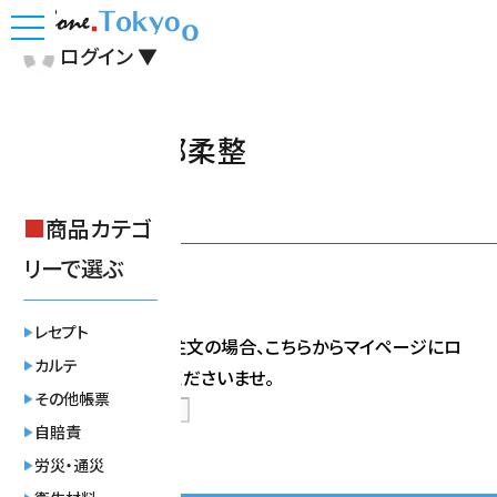
toggle
ログイン
▼
navigation
ショップ｜都柔整
■
商品カテゴ
リーで選ぶ
レセプト
会員限定商品をご注文の場合、
こちら
からマイページにロ
カルテ
グインの上、ご注文くださいませ。
その他帳票
自賠責
労災・通災