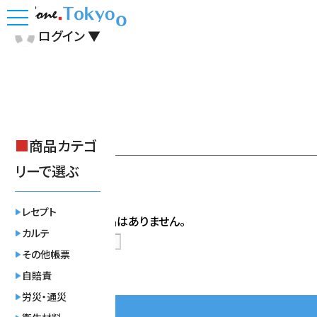
toggle
ログイン
▼
navigation
ショップ
■
商品カテゴ
リーで選ぶ
レセプト
登録されている商品はありません。
カルテ
その他帳票
自賠責
労災・通災