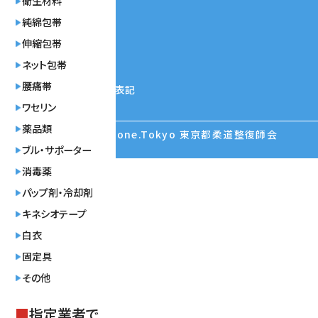
衛生材料
純綿包帯
利用規約
伸縮包帯
プライバシーポリシー
ネット包帯
腰痛帯
特定商取引法に基づく表記
ワセリン
薬品類
© ©︎2024 Re Bone.Tokyo 東京都柔道整復師会
ブル・サポーター
消毒薬
パップ剤・冷却剤
キネシオテープ
白衣
固定具
その他
■
指定業者で